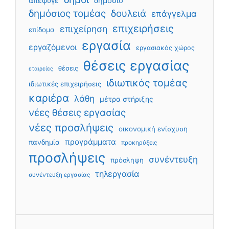
απέφυγε
δημόσιο
δημόσιος τομέας
δουλειά
επάγγελμα
επιχειρήσεις
επιχείρηση
επίδομα
εργασία
εργαζόμενοι
εργασιακός χώρος
θέσεις εργασίας
θέσεις
εταιρείες
ιδιωτικός τομέας
ιδιωτικές επιχειρήσεις
καριέρα
λάθη
μέτρα στήριξης
νέες θέσεις εργασίας
νέες προσλήψεις
οικονομική ενίσχυση
προγράμματα
πανδημία
προκηρύξεις
προσλήψεις
συνέντευξη
πρόσληψη
τηλεργασία
συνέντευξη εργασίας