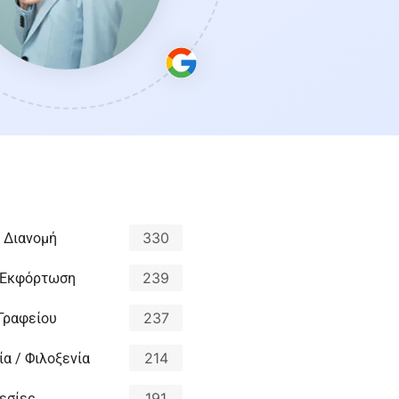
330
 Διανομή
239
 Εκφόρτωση
237
 Γραφείου
214
α / Φιλοξενία
191
εσίες