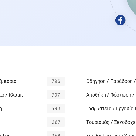
796
Εμπόριο
Οδήγηση / Παράδοση /
707
αρ / Κλαμπ
Αποθήκη / Φόρτωση /
593
η
Γραμματεία / Εργασία
367
ς
Τουρισμός / Ξενοδοχεί
356
αλία
Συμβουλευτικές Υπηρ