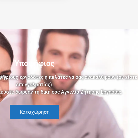
Υποψήφιος​
ήφιους εργοδότες ή πελάτες να σας ανακαλύψουν (αν είστε
επαγγελματίας).
ύστε δωρεάν τη δική σας Αγγελία Ζήτησης Εργασίας.​
Καταχώρηση