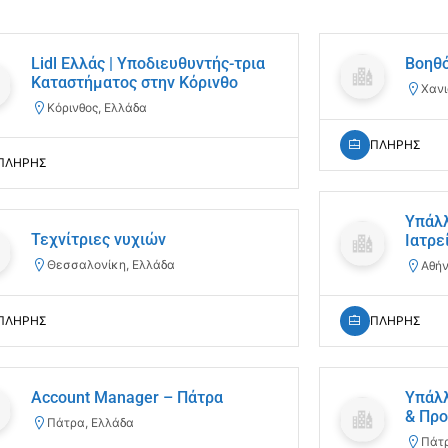
Lidl Ελλάς | Υποδιευθυντής-τρια
Βοηθό
Καταστήματος στην Κόρινθο
Χανι
Κόρινθος, Ελλάδα
ΠΛΗΡΗΣ
ΠΛΗΡΗΣ
Υπάλλ
Τεχνίτριες νυχιών
Ιατρε
Θεσσαλονίκη, Ελλάδα
Αθήν
ΠΛΗΡΗΣ
ΠΛΗΡΗΣ
Υπάλλ
Account Manager – Πάτρα
& Πρ
Πάτρα, Ελλάδα
Πάτρ