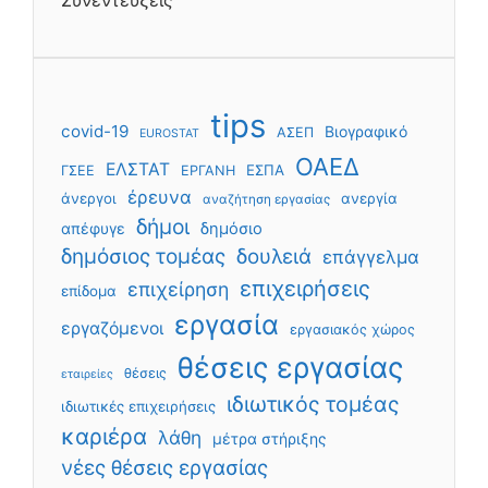
tips
covid-19
Βιογραφικό
ΑΣΕΠ
EUROSTAT
ΟΑΕΔ
ΕΛΣΤΑΤ
ΕΣΠΑ
ΓΣΕΕ
ΕΡΓΑΝΗ
έρευνα
άνεργοι
ανεργία
αναζήτηση εργασίας
δήμοι
απέφυγε
δημόσιο
δημόσιος τομέας
δουλειά
επάγγελμα
επιχειρήσεις
επιχείρηση
επίδομα
εργασία
εργαζόμενοι
εργασιακός χώρος
θέσεις εργασίας
θέσεις
εταιρείες
ιδιωτικός τομέας
ιδιωτικές επιχειρήσεις
καριέρα
λάθη
μέτρα στήριξης
νέες θέσεις εργασίας