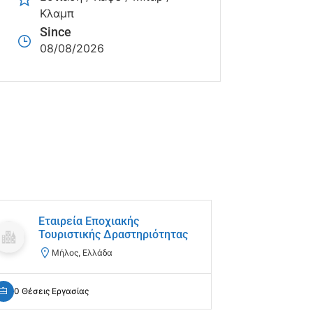
Κλαμπ
Since
08/08/2026
Εταιρεία Εποχιακής
LE 
Τουριστικής Δραστηριότητας
TRA
Νέ
Μήλος, Ελλάδα
Ε
0 Θέσεις Εργασίας
0 Θέσεις Ε