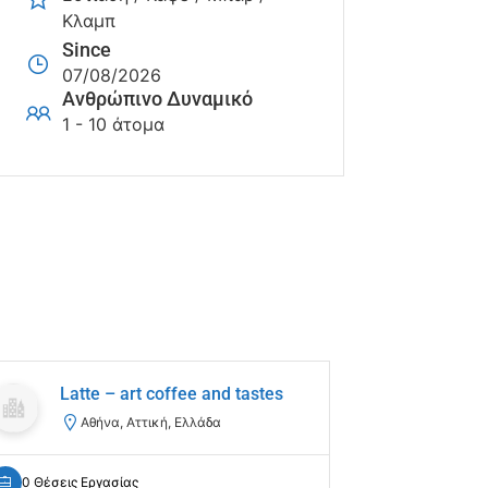
Κλαμπ
Since
07/08/2026
Ανθρώπινο Δυναμικό
1 - 10 άτομα
Latte – art coffee and tastes
ΓΡΗ
Αθήνα, Αττική, Ελλάδα
Κα
0 Θέσεις Εργασίας
0 Θέσεις Ε