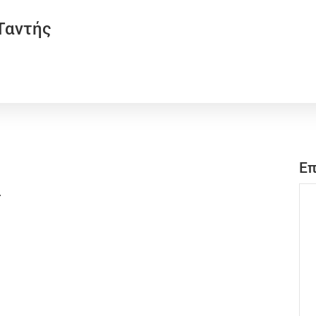
Ταντής
Επ
.