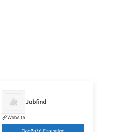
Jobfind
Website
Προβολή Εταιρείας