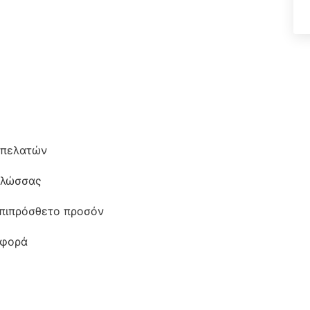
 πελατών
 γλώσσας
επιπρόσθετο προσόν
ιφορά