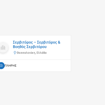
Σερβιτόρος – Σερβιτόρος &
Απο
Βοηθός Σερβιτόρου
Απο
Θεσσαλονίκη, Ελλάδα
Θε
ΠΛΗΡΗΣ
ΠΛΗΡΗΣ