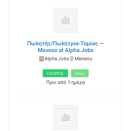
Πωλητής/Πωλήτρια-Ταμίας —
Μενεού at Alpha.Jobs
Alpha.jobs
Meneou
ΠΛΗΡΗΣ
New
Πριν από 1 ημέρα