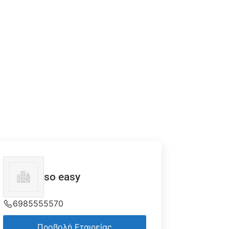
so easy
6985555570
Προβολή Εταιρείας