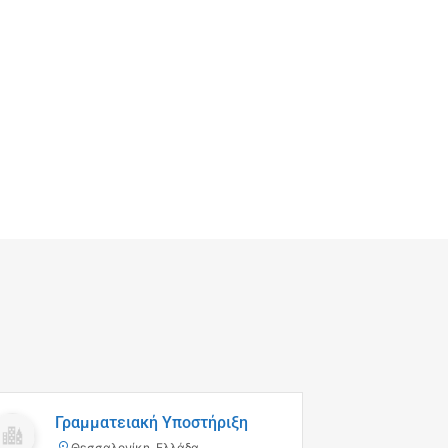
Υπά
Γραμματειακή Υποστήριξη
Βοηθ
Θεσσαλονίκη, Ελλάδα