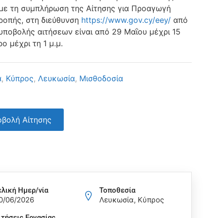
 με τη συμπλήρωση της Αίτησης για Προαγωγή
τροπής, στη διεύθυνση
https://www.gov.cy/eey/
από
υποβολής αιτήσεων είναι από 29 Μαΐου μέχρι 15
ο μέχρι τη 1 μ.μ.
ά
,
Κύπρος
,
Λευκωσία
,
Μισθοδοσία
βολή Αίτησης
ελική Ημερ/νία
Τοποθεσία
0/06/2026
Λευκωσία, Κύπρος
ιτήσεις Eργασίας