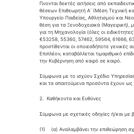
Γίνονται δεκτές αιτήσεις από εκπαιδευτι
θέσεων Επιθεωρητή Α΄ (Μέση Τεχνική κα
Υπουργείο Παιδείας, Αθλητισμού και Νεο
θέση για τα Ξενοδοχειακά (Μαγειρική), μί
για τη Μηχανολογία (όλες οι ειδικότητες)
€53258, 55360, 57462, 59564, 61666, 63
προστίθενται οι οποιεσδήποτε γενικές α
Επιπλέον, καταβάλλεται τιμαριθμικό επ
την Κυβέρνηση από καιρό σε καιρό.
Σύμφωνα με το ισχύον Σχέδιο Υπηρεσίας
και τα απαιτούμενα προσόντα έχουν ως 
2. Καθήκοντα και Ευθύνες
Σύμφωνα με σχετικές οδηγίες ή/και με 
(1) (α) Αναλαμβάνει την επιθεώρηση σχ