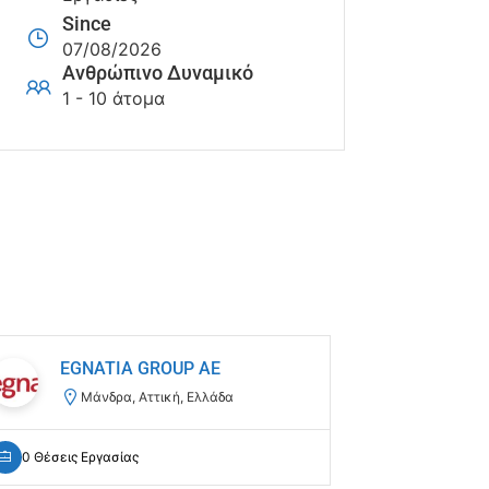
Since
07/08/2026
Ανθρώπινο Δυναμικό
1 - 10 άτομα
EGNATIA GROUP AE
sfak
Μάνδρα, Αττική, Ελλάδα
Κα
0 Θέσεις Εργασίας
0 Θέσεις Ε