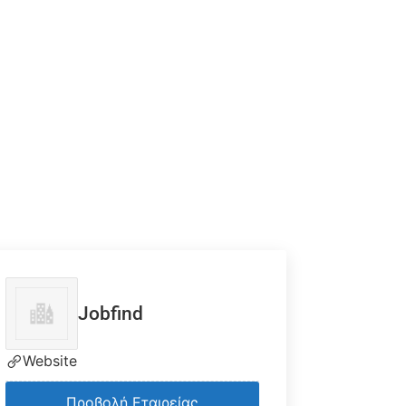
Jobfind
Website
Προβολή Εταιρείας