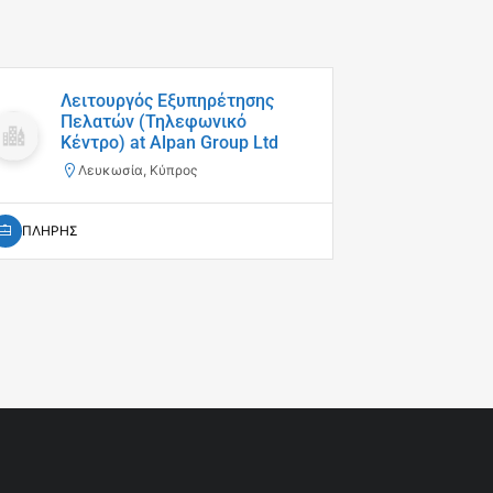
Λειτουργός Εξυπηρέτησης
B2B 
Πελατών (Τηλεφωνικό
Sup
Κέντρο) at Alpan Group Ltd
Ένδυ
Λευκωσία, Κύπρος
Αθ
ΠΛΗΡΗΣ
ΠΛΗΡΗΣ