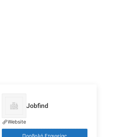
Jobfind
Website
Προβολή Εταιρείας