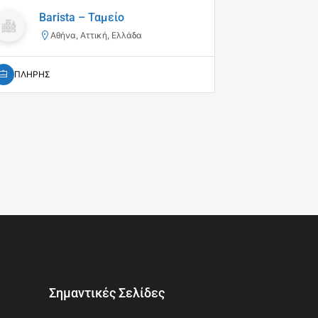
Barista – Ταμείο
Πωλ
Αθήνα, Αττική, Ελλάδα
Αθ
ΠΛΗΡΗΣ
ΜΕΡΙΚΗ
Σημαντικές Σελίδες