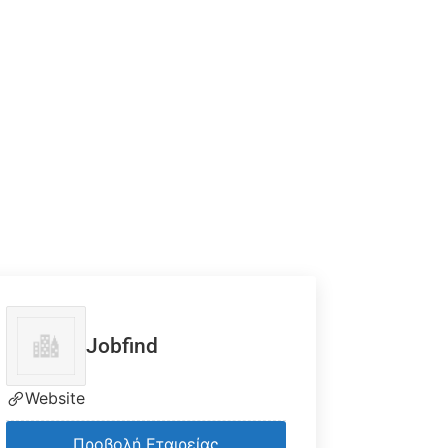
Jobfind
Website
Προβολή Εταιρείας