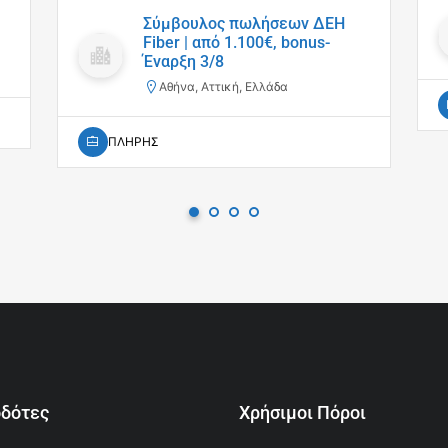
Σύμβουλος πωλήσεων ΔΕΗ
Fiber | από 1.100€, bonus-
Έναρξη 3/8
Αθήνα, Αττική, Ελλάδα
ΠΛΗΡΗΣ
οδότες
Χρήσιμοι Πόροι