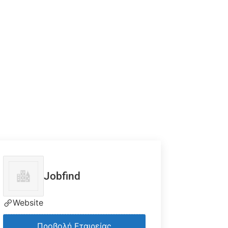
Jobfind
Website
Προβολή Εταιρείας