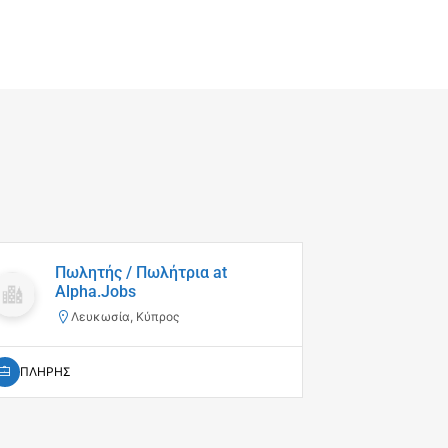
Πωλητής / Πωλήτρια at
Πωλ
Alpha.Jobs
Prot
Λευκωσία, Κύπρος
Θε
ΠΛΗΡΗΣ
ΠΛΗΡΗΣ