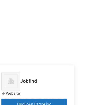
Jobfind
Website
Προβολή Εταιρείας