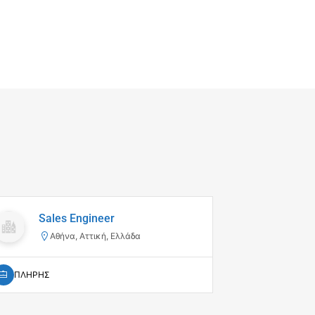
Πωλ
Sales Engineer
Κινη
Αθήνα, Αττική, Ελλάδα
Αποκ
Λε
ΠΛΗΡΗΣ
ΠΛΗΡΗΣ