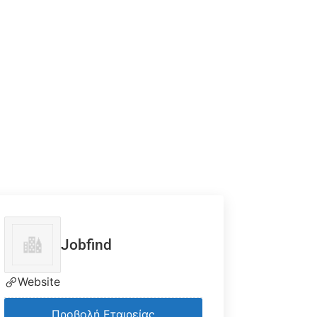
Jobfind
Website
Προβολή Εταιρείας