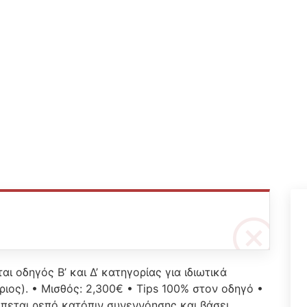
ι οδηγός Β’ και Δ’ κατηγορίας για ιδιωτικά
ριος). • Μισθός: 2,300€ • Tips 100% στον οδηγό •
πεται ρεπό κατόπιν συνεννόησης και βάσει