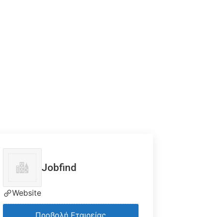
Jobfind
Website
Προβολή Εταιρείας