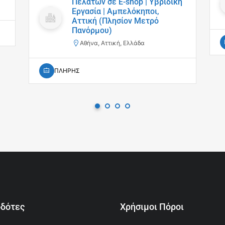
Πελατών σε E-shop | Υβριδική
Εργασία | Αμπελόκηποι,
Αττική (Πλησίον Μετρό
Πανόρμου)
Αθήνα, Αττική, Ελλάδα
ΠΛΗΡΗΣ
οδότες
Χρήσιμοι Πόροι