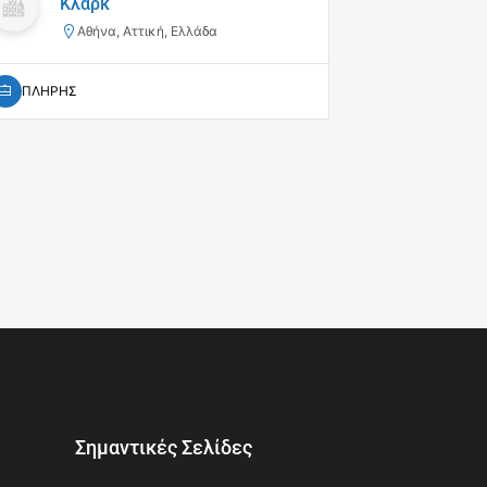
Κλαρκ
Περ
(Ριτ
Αθήνα, Αττική, Ελλάδα
Χα
ΠΛΗΡΗΣ
ΠΛΗΡΗΣ
Σημαντικές Σελίδες