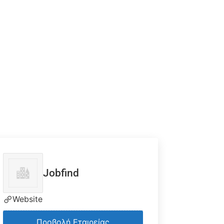
Jobfind
Website
Προβολή Εταιρείας