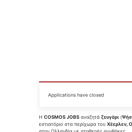
Applications have closed
Η
COSMOS JOBS
αναζητά
ζευγάρι
(
Ψήσ
εστιατόριο στα περίχωρα του
Χέερλεν, 
στην Ολλανδία με σταθερές συνθήκες.