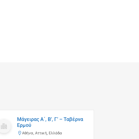
Μάγειρας Α΄, Β’, Γ’ – Ταβέρνα
Βοηθ
Ερμού
Sale
Αθήνα, Αττική, Ελλάδα
Κα