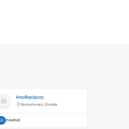
Αποθ
Αποθηκάριος
Alph
Θεσσαλονίκη, Ελλάδα
Λά
ΠΛΗΡΗΣ
ΠΛΗΡΗΣ