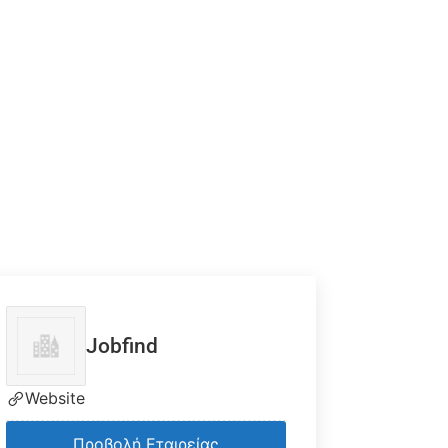
Jobfind
Website
Προβολή Εταιρείας