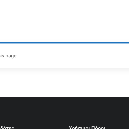
is page.
οδότες
Χρήσιμοι Πόροι