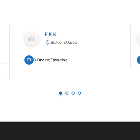
Ε.Κ.Θ.
Βόλος, Ελλάδα
0 Θέσεις Εργασίας