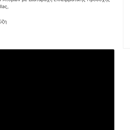
laς,
ύζη