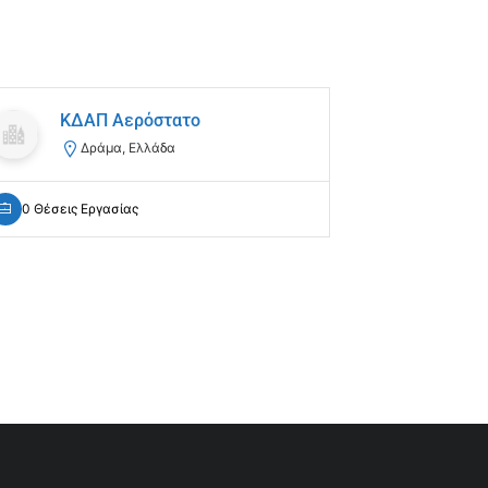
ΚΔΑΠ Αερόστατο
Άννα
Lang
Δράμα, Ελλάδα
Θε
0 Θέσεις Εργασίας
0 Θέσεις Ε