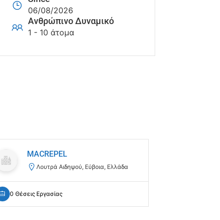
06/08/2026
Ανθρώπινο Δυναμικό
1 - 10 άτομα
MACREPEL
EUR
Λουτρά Αιδηψού, Εύβοια, Ελλάδα
Θε
0 Θέσεις Εργασίας
0 Θέσεις Ε