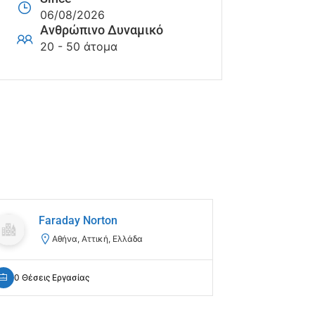
06/08/2026
Ανθρώπινο Δυναμικό
20 - 50 άτομα
Faraday Norton
ENL
Αθήνα, Αττική, Ελλάδα
Μέ
0 Θέσεις Εργασίας
0 Θέσεις Ε