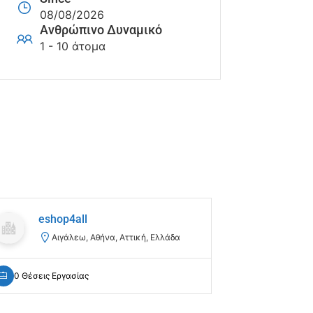
08/08/2026
Ανθρώπινο Δυναμικό
1 - 10 άτομα
eshop4all
TEC
Αιγάλεω, Αθήνα, Αττική, Ελλάδα
Αθ
0 Θέσεις Εργασίας
0 Θέσεις Ε