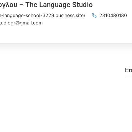
ογλου – The Language Studio
sh-language-school-3229.business.site/
2310480180
tudiogr@gmail.com
Επ