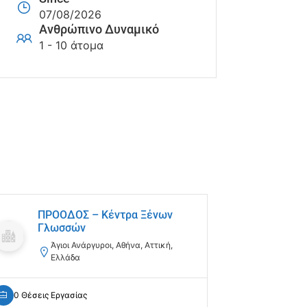
07/08/2026
Ανθρώπινο Δυναμικό
1 - 10 άτομα
ΠΡΟΟΔΟΣ – Κέντρα Ξένων
Παι
Γλωσσών
Θε
Άγιοι Ανάργυροι, Αθήνα, Αττική,
Ελλάδα
0 Θέσεις Ε
0 Θέσεις Εργασίας